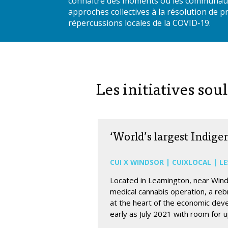
connaître des moments où les communautés 
approches collectives à la résolution de 
répercussions locales de la COVID‑19.
Les initiatives sou
‘World’s largest Indigen
CUI X WINDSOR | CUIXLOCAL | L
Located in Leamington, near Wind
medical cannabis operation, a reb
at the heart of the economic deve
early as July 2021 with room for 