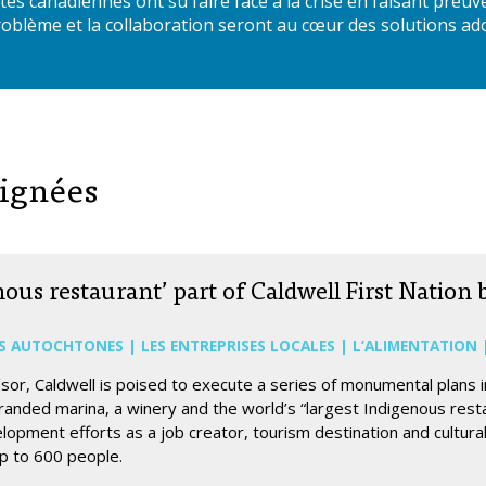
canadiennes ont su faire face à la crise en faisant preuve 
problème et la collaboration seront au cœur des solutions a
lignées
ous restaurant’ part of Caldwell First Nation 
ES AUTOCHTONES | LES ENTREPRISES LOCALES | L’ALIMENTATION
sor, Caldwell is poised to execute a series of monumental plans 
randed marina, a winery and the world’s “largest Indigenous resta
lopment efforts as a job creator, tourism destination and cultural
up to 600 people.