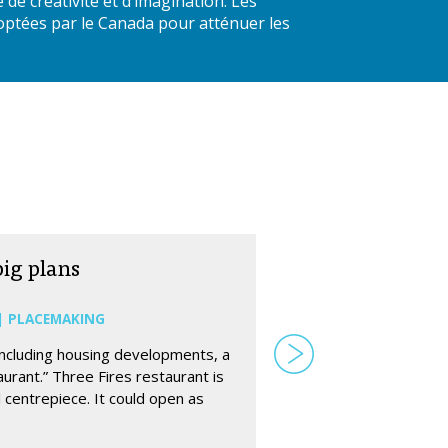
de créativité et d’imagination. Les
doptées par le Canada pour atténuer les
big plans
 | PLACEMAKING
including housing developments, a
urant.” Three Fires restaurant is
 centrepiece. It could open as