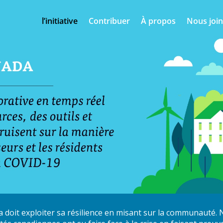
l’initiative
Contribuer
À propos
Nous joi
 doit exploiter sa résilience en misant sur la communauté